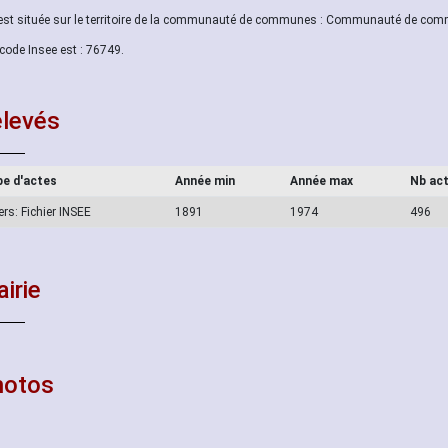
 est située sur le territoire de la communauté de communes : Communauté de com
code Insee est : 76749.
levés
e d'actes
Année min
Année max
Nb ac
ers: Fichier INSEE
1891
1974
496
irie
hotos