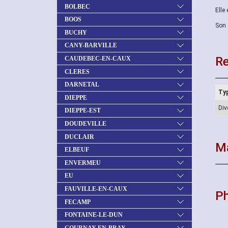
BOLBEC
Elle
BOOS
Son 
BUCHY
CANY-BARVILLE
Re
CAUDEBEC-EN-CAUX
CLERES
DARNETAL
Typ
DIEPPE
Div
DIEPPE-EST
DOUDEVILLE
DUCLAIR
Ma
ELBEUF
ENVERMEU
EU
FAUVILLE-EN-CAUX
P
FECAMP
FONTAINE-LE-DUN
GOURNAY-EN-BRAY