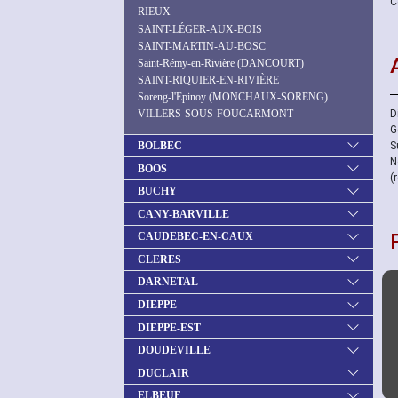
C
RIEUX
SAINT-LÉGER-AUX-BOIS
SAINT-MARTIN-AU-BOSC
Saint-Rémy-en-Rivière (DANCOURT)
SAINT-RIQUIER-EN-RIVIÈRE
Soreng-l'Epinoy (MONCHAUX-SORENG)
D
VILLERS-SOUS-FOUCARMONT
G
BOLBEC
S
N
BOOS
(
BUCHY
CANY-BARVILLE
CAUDEBEC-EN-CAUX
CLERES
DARNETAL
DIEPPE
DIEPPE-EST
DOUDEVILLE
DUCLAIR
ELBEUF