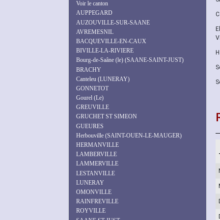
Voir le canton
AUPPEGARD
C
AUZOUVILLE-SUR-SAANE
E
AVREMESNIL
V
BACQUEVILLE-EN-CAUX
BIVILLE-LA-RIVIERE
H
Bourg-de-Saâne (le) (SAANE-SAINT-JUST)
S
BRACHY
Canteleu (LUNERAY)
S
GONNETOT
Gourel (Le)
GREUVILLE
GRUCHET ST SIMEON
GUEURES
Herbouville (SAINT-OUEN-LE-MAUGER)
HERMANVILLE
LAMBERVILLE
LAMMERVILLE
LESTANVILLE
LUNERAY
OMONVILLE
RAINFREVILLE
ROYVILLE