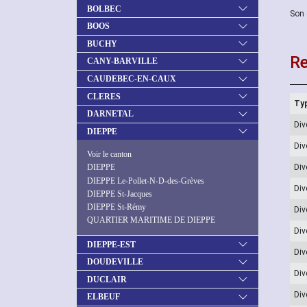
BOLBEC
Son 
BOOS
BUCHY
Re
CANY-BARVILLE
CAUDEBEC-EN-CAUX
CLERES
Typ
DARNETAL
Div
DIEPPE
Div
Voir le canton
Div
DIEPPE
DIEPPE Le-Pollet-N-D-des-Grèves
Div
DIEPPE St-Jacques
DIEPPE St-Rémy
Div
QUARTIER MARITIME DE DIEPPE
Di
DIEPPE-EST
Div
DOUDEVILLE
Div
DUCLAIR
Div
ELBEUF