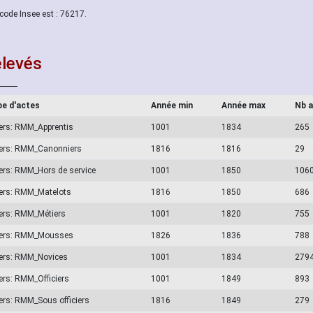
code Insee est : 76217.
levés
e d'actes
Année min
Année max
Nb 
ers: RMM_Apprentis
1001
1834
265
ers: RMM_Canonniers
1816
1816
29
ers: RMM_Hors de service
1001
1850
106
ers: RMM_Matelots
1816
1850
686
ers: RMM_Métiers
1001
1820
755
vers: RMM_Mousses
1826
1836
788
ers: RMM_Novices
1001
1834
279
ers: RMM_Officiers
1001
1849
893
ers: RMM_Sous officiers
1816
1849
279