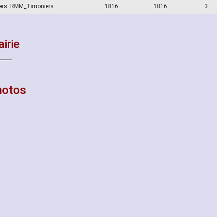
ers: RMM_Timoniers
1816
1816
3
irie
hotos