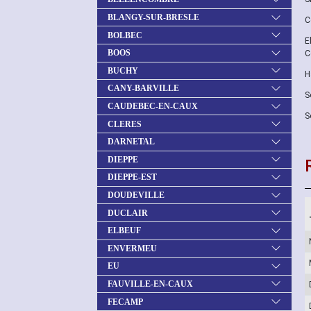
BLANGY-SUR-BRESLE
C
BOLBEC
E
BOOS
C
BUCHY
H
CANY-BARVILLE
S
CAUDEBEC-EN-CAUX
S
CLERES
DARNETAL
DIEPPE
DIEPPE-EST
DOUDEVILLE
DUCLAIR
ELBEUF
ENVERMEU
EU
FAUVILLE-EN-CAUX
FECAMP