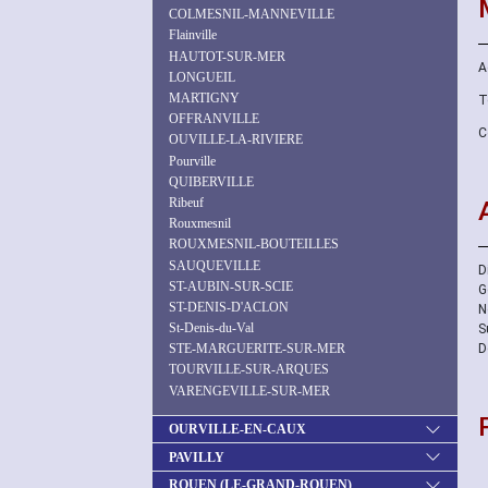
COLMESNIL-MANNEVILLE
Flainville
HAUTOT-SUR-MER
A
LONGUEIL
MARTIGNY
T
OFFRANVILLE
C
OUVILLE-LA-RIVIERE
Pourville
QUIBERVILLE
Ribeuf
Rouxmesnil
ROUXMESNIL-BOUTEILLES
SAUQUEVILLE
D
ST-AUBIN-SUR-SCIE
G
ST-DENIS-D'ACLON
N
St-Denis-du-Val
S
D
STE-MARGUERITE-SUR-MER
TOURVILLE-SUR-ARQUES
VARENGEVILLE-SUR-MER
OURVILLE-EN-CAUX
PAVILLY
ROUEN (LE-GRAND-ROUEN)