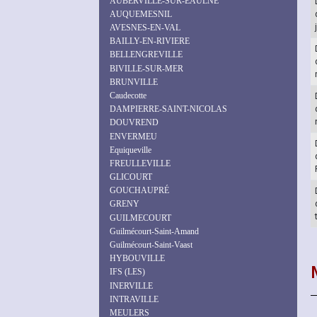
AUBERVILLE-SUR-EAULNE
AUQUEMESNIL
AVESNES-EN-VAL
BAILLY-EN-RIVIERE
BELLENGREVILLE
BIVILLE-SUR-MER
BRUNVILLE
Caudecotte
DAMPIERRE-SAINT-NICOLAS
DOUVREND
ENVERMEU
Equiqueville
FREULLEVILLE
GLICOURT
GOUCHAUPRÉ
GRENY
GUILMECOURT
Guilmécourt-Saint-Amand
Guilmécourt-Saint-Vaast
HYBOUVILLE
IFS (LES)
INERVILLE
INTRAVILLE
MEULERS