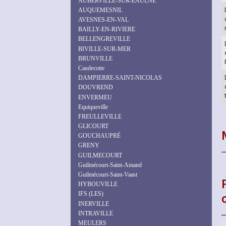
AUBERVILLE-SUR-EAULNE
AUQUEMESNIL
AVESNES-EN-VAL
BAILLY-EN-RIVIERE
BELLENGREVILLE
BIVILLE-SUR-MER
BRUNVILLE
Caudecotte
DAMPIERRE-SAINT-NICOLAS
DOUVREND
ENVERMEU
Equiqueville
FREULLEVILLE
GLICOURT
GOUCHAUPRÉ
GRENY
GUILMECOURT
Guilmécourt-Saint-Amand
Guilmécourt-Saint-Vaast
HYBOUVILLE
IFS (LES)
INERVILLE
INTRAVILLE
MEULERS