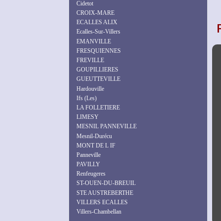
Cidetot
CROIX-MARE
ECALLES ALIX
Ecalles-Sur-Villers
EMANVILLE
FRESQUIENNES
FREVILLE
GOUPILLIERES
GUEUTTEVILLE
Hardouville
Ifs (Les)
LA FOLLETIERE
LIMESY
MESNIL PANNEVILLE
Mesnil-Durécu
MONT DE L IF
Panneville
PAVILLY
Renfeugeres
ST-OUEN-DU-BREUIL
STE AUSTREBERTHE
VILLERS ECALLES
Villers-Chambellan