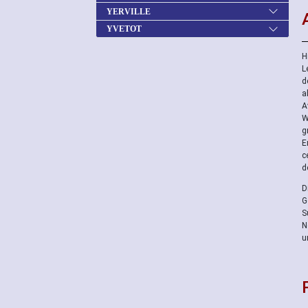
YERVILLE
YVETOT
H
L
d
a
A
W
g
E
c
d
D
G
S
N
u