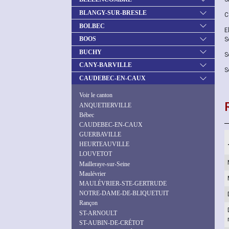
BLANGY-SUR-BRESLE
C
BOLBEC
E
BOOS
S
BUCHY
S
CANY-BARVILLE
S
CAUDEBEC-EN-CAUX
Voir le canton
ANQUETIERVILLE
Bébec
CAUDEBEC-EN-CAUX
GUERBAVILLE
HEURTEAUVILLE
LOUVETOT
Mailleraye-sur-Seine
Maulévrier
MAULÉVRIER-STE-GERTRUDE
NOTRE-DAME-DE-BLIQUETUIT
Rançon
ST-ARNOULT
ST-AUBIN-DE-CRÉTOT