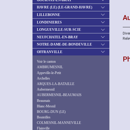
HAVRE (LE) (LE-GRAND-HAVRE)
LILLEBONNE
Au
LONDINIERES
LONGUEVILLE-SUR-SCIE
Diver
NEUFCHATEL-EN-BRAY
Rele
NOTRE-DAME-DE-BONDEVILLE
OFFRANVILLE
P
Voir le canton
AMBRUMESNIL
Appeville-le-Petit
Archelles
ARQUES-LA-BATAILLE
Aubermesnil
AUBERMESNIL-BEAUMAIS
Beaumais
Blanc-Mesnil
BOURG-DUN (LE)
Bouteilles
COLMESNIL-MANNEVILLE
Flainville