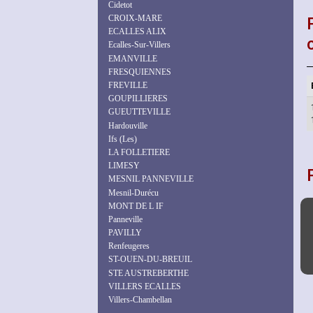
Cidetot
CROIX-MARE
ECALLES ALIX
Ecalles-Sur-Villers
EMANVILLE
FRESQUIENNES
FREVILLE
GOUPILLIERES
GUEUTTEVILLE
Hardouville
Ifs (Les)
LA FOLLETIERE
LIMESY
MESNIL PANNEVILLE
Mesnil-Durécu
MONT DE L IF
Panneville
PAVILLY
Renfeugeres
ST-OUEN-DU-BREUIL
STE AUSTREBERTHE
VILLERS ECALLES
Villers-Chambellan