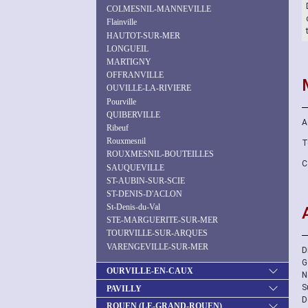
COLMESNIL-MANNEVILLE
Flainville
HAUTOT-SUR-MER
LONGUEIL
MARTIGNY
OFFRANVILLE
OUVILLE-LA-RIVIERE
Pourville
QUIBERVILLE
A
Ribeuf
Rouxmesnil
T
ROUXMESNIL-BOUTEILLES
C
SAUQUEVILLE
ST-AUBIN-SUR-SCIE
ST-DENIS-D'ACLON
St-Denis-du-Val
STE-MARGUERITE-SUR-MER
TOURVILLE-SUR-ARQUES
VARENGEVILLE-SUR-MER
D
G
OURVILLE-EN-CAUX
N
S
PAVILLY
D
ROUEN (LE-GRAND-ROUEN)