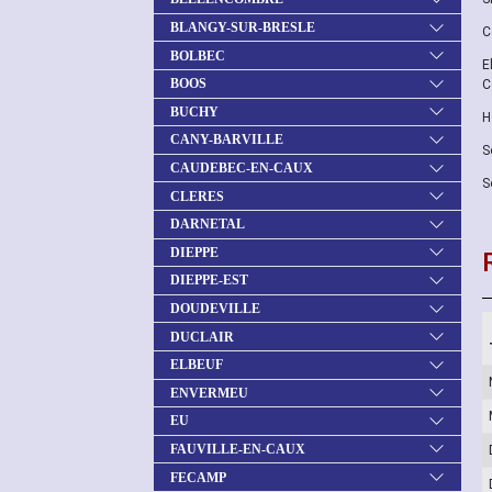
BLANGY-SUR-BRESLE
C
BOLBEC
E
BOOS
C
BUCHY
H
CANY-BARVILLE
S
CAUDEBEC-EN-CAUX
S
CLERES
DARNETAL
DIEPPE
DIEPPE-EST
DOUDEVILLE
DUCLAIR
ELBEUF
ENVERMEU
EU
FAUVILLE-EN-CAUX
FECAMP