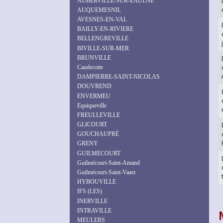
AUBERVILLE-SUR-EAULNE
AUQUEMESNIL
AVESNES-EN-VAL
BAILLY-EN-RIVIERE
BELLENGREVILLE
BIVILLE-SUR-MER
BRUNVILLE
Caudecotte
DAMPIERRE-SAINT-NICOLAS
DOUVREND
ENVERMEU
Equiqueville
FREULLEVILLE
GLICOURT
GOUCHAUPRÉ
GRENY
GUILMECOURT
Guilmécourt-Saint-Amand
Guilmécourt-Saint-Vaast
HYBOUVILLE
IFS (LES)
INERVILLE
INTRAVILLE
MEULERS