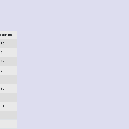
b actes
880
46
947
05
195
55
301
2