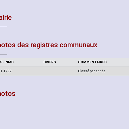
irie
otos des registres communaux
S - NMD
DIVERS
COMMENTAIRES
91-1792
Classé par année
hotos