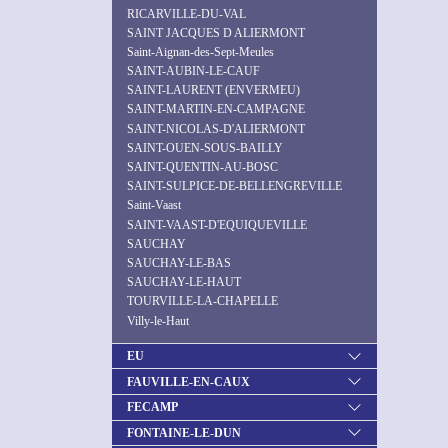
RICARVILLE-DU-VAL
SAINT JACQUES D ALIERMONT
Saint-Aignan-des-Sept-Meules
SAINT-AUBIN-LE-CAUF
SAINT-LAURENT (ENVERMEU)
SAINT-MARTIN-EN-CAMPAGNE
SAINT-NICOLAS-D'ALIERMONT
SAINT-OUEN-SOUS-BAILLY
SAINT-QUENTIN-AU-BOSC
SAINT-SULPICE-DE-BELLENGREVILLE
Saint-Vaast
SAINT-VAAST-D'EQUIQUEVILLE
SAUCHAY
SAUCHAY-LE-BAS
SAUCHAY-LE-HAUT
TOURVILLE-LA-CHAPELLE
Villy-le-Haut
EU
FAUVILLE-EN-CAUX
FECAMP
FONTAINE-LE-DUN