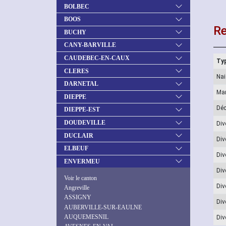
BOLBEC
BOOS
Re
BUCHY
CANY-BARVILLE
CAUDEBEC-EN-CAUX
Typ
CLERES
Na
DARNETAL
Ma
DIEPPE
Dé
DIEPPE-EST
DOUDEVILLE
Div
DUCLAIR
Div
ELBEUF
Div
ENVERMEU
Div
Voir le canton
Div
Angreville
ASSIGNY
Div
AUBERVILLE-SUR-EAULNE
AUQUEMESNIL
Div