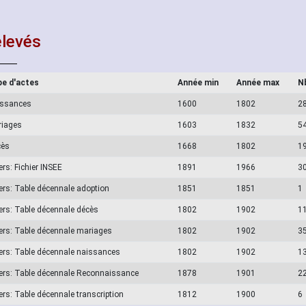
levés
e d'actes
Année min
Année max
N
issances
1600
1802
2
riages
1603
1832
5
cès
1668
1802
1
ers: Fichier INSEE
1891
1966
3
ers: Table décennale adoption
1851
1851
1
ers: Table décennale décès
1802
1902
1
ers: Table décennale mariages
1802
1902
3
ers: Table décennale naissances
1802
1902
1
ers: Table décennale Reconnaissance
1878
1901
2
ers: Table décennale transcription
1812
1900
6