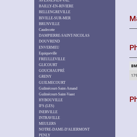
AVESNES-EN-VAL
BAILLY-EN-RIVIERE
BELLENGREVILLE
Ma
BIVILLE-SUR-MER
BRUNVILLE
Caudecotte
DAMPIERRE-SAINT-NICOLAS
DOUVREND
Ph
ENVERMEU
Equiqueville
FREULLEVILLE
GLICOURT
BM
GOUCHAUPRÉ
17
GRENY
GUILMECOURT
Guilmécourt-Saint-Amand
Guilmécourt-Saint-Vaast
P
HYBOUVILLE
IFS (LES)
INERVILLE
INTRAVILLE
MEULERS
NOTRE-DAME-D'ALIERMONT
PENLY