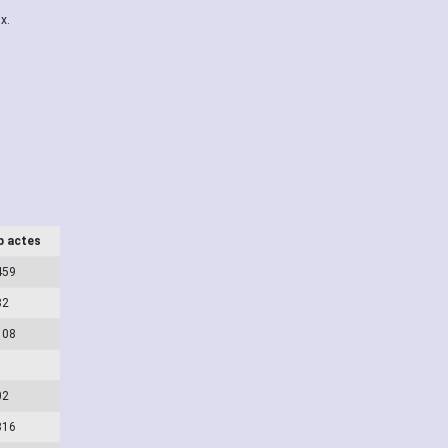
x.
b actes
459
82
108
02
316