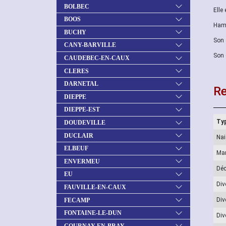
BOLBEC
Elle
BOOS
Hame
BUCHY
Son 
CANY-BARVILLE
Son 
CAUDEBEC-EN-CAUX
CLERES
DARNETAL
Re
DIEPPE
DIEPPE-EST
Typ
DOUDEVILLE
DUCLAIR
Na
ELBEUF
Ma
ENVERMEU
Dé
EU
Div
FAUVILLE-EN-CAUX
Div
FECAMP
FONTAINE-LE-DUN
Div
GOURNAY-EN-BRAY