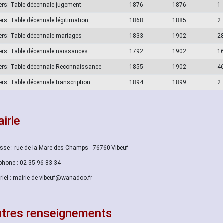
ers: Table décennale jugement
1876
1876
1
ers: Table décennale légitimation
1868
1885
2
ers: Table décennale mariages
1833
1902
2
ers: Table décennale naissances
1792
1902
1
ers: Table décennale Reconnaissance
1855
1902
4
ers: Table décennale transcription
1894
1899
2
irie
sse : rue de la Mare des Champs - 76760 Vibeuf
phone : 02 35 96 83 34
riel : mairie-de-vibeuf@wanadoo.fr
tres renseignements