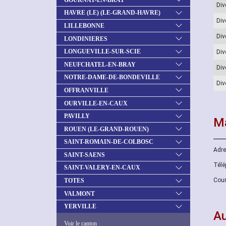
Div
HAVRE (LE) (LE-GRAND-HAVRE)
Div
LILLEBONNE
Div
LONDINIERES
LONGUEVILLE-SUR-SCIE
Div
NEUFCHATEL-EN-BRAY
Div
NOTRE-DAME-DE-BONDEVILLE
Div
OFFRANVILLE
OURVILLE-EN-CAUX
PAVILLY
Ma
ROUEN (LE-GRAND-ROUEN)
SAINT-ROMAIN-DE-COLBOSC
Adre
SAINT-SAENS
Télé
SAINT-VALERY-EN-CAUX
Cour
TOTES
VALMONT
YERVILLE
Au
Voir le canton