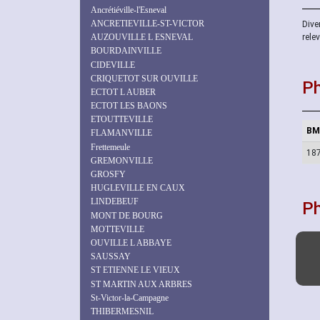
Ancrétiéville-l'Esneval
ANCRETIEVILLE-ST-VICTOR
Diver
rele
AUZOUVILLE L ESNEVAL
BOURDAINVILLE
CIDEVILLE
CRIQUETOT SUR OUVILLE
Ph
ECTOT L AUBER
ECTOT LES BAONS
ETOUTTEVILLE
BM
FLAMANVILLE
Frettemeule
18
GREMONVILLE
GROSFY
HUGLEVILLE EN CAUX
LINDEBEUF
P
MONT DE BOURG
MOTTEVILLE
OUVILLE L ABBAYE
SAUSSAY
ST ETIENNE LE VIEUX
ST MARTIN AUX ARBRES
St-Victor-la-Campagne
THIBERMESNIL