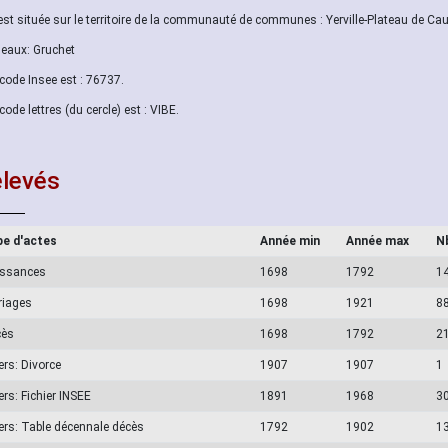
 est située sur le territoire de la communauté de communes : Yerville-Plateau de Cau
aux: Gruchet
code Insee est : 76737.
code lettres (du cercle) est : VIBE.
levés
e d'actes
Année min
Année max
N
issances
1698
1792
1
riages
1698
1921
8
cès
1698
1792
2
ers: Divorce
1907
1907
1
ers: Fichier INSEE
1891
1968
3
ers: Table décennale décès
1792
1902
1