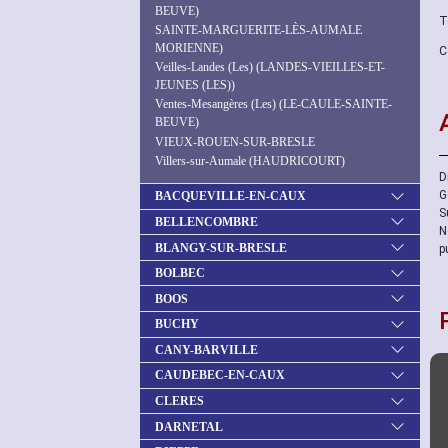
BEUVE)
T
SAINTE-MARGUERITE-LÈS-AUMALE
MORIENNE)
C
Veilles-Landes (Les) (LANDES-VIEILLES-ET-
JEUNES (LES))
Ventes-Mesangères (Les) (LE-CAULE-SAINTE-
BEUVE)
VIEUX-ROUEN-SUR-BRESLE
Villers-sur-Aumale (HAUDRICOURT)
D
G
BACQUEVILLE-EN-CAUX
S
BELLENCOMBRE
N
BLANGY-SUR-BRESLE
p
BOLBEC
BOOS
BUCHY
CANY-BARVILLE
CAUDEBEC-EN-CAUX
CLERES
DARNETAL