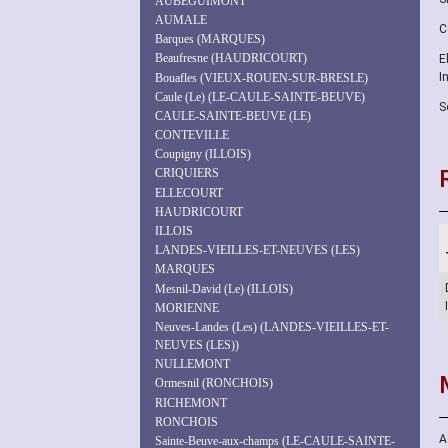
AUBÉGUIMONT
AUMALE
C
Barques (MARQUES)
Beaufresne (HAUDRICOURT)
E
I
Bouafles (VIEUX-ROUEN-SUR-BRESLE)
Caule (Le) (LE-CAULE-SAINTE-BEUVE)
S
CAULE-SAINTE-BEUVE (LE)
CONTEVILLE
Coupigny (ILLOIS)
CRIQUIERS
ELLECOURT
HAUDRICOURT
ILLOIS
LANDES-VIEILLES-ET-NEUVES (LES)
MARQUES
Mesnil-David (Le) (ILLOIS)
MORIENNE
Neuves-Landes (Les) (LANDES-VIEILLES-ET-
NEUVES (LES))
NULLEMONT
Ormesnil (RONCHOIS)
RICHEMONT
RONCHOIS
A
Sainte-Beuve-aux-champs (LE-CAULE-SAINTE-