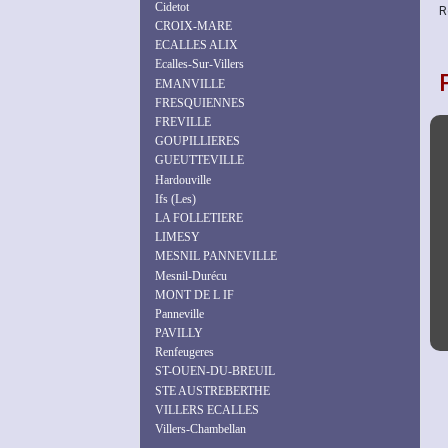
Cidetot
R
CROIX-MARE
ECALLES ALIX
Ecalles-Sur-Villers
EMANVILLE
FRESQUIENNES
FREVILLE
GOUPILLIERES
GUEUTTEVILLE
Hardouville
Ifs (Les)
LA FOLLETIERE
LIMESY
MESNIL PANNEVILLE
Mesnil-Durécu
MONT DE L IF
Panneville
PAVILLY
Renfeugeres
ST-OUEN-DU-BREUIL
STE AUSTREBERTHE
VILLERS ECALLES
Villers-Chambellan