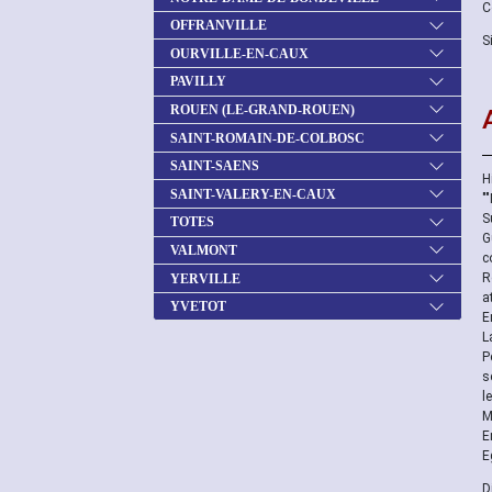
C
OFFRANVILLE
S
OURVILLE-EN-CAUX
PAVILLY
ROUEN (LE-GRAND-ROUEN)
SAINT-ROMAIN-DE-COLBOSC
SAINT-SAENS
H
SAINT-VALERY-EN-CAUX
"
S
TOTES
G
VALMONT
c
R
YERVILLE
a
YVETOT
E
L
P
s
l
M
E
E
D