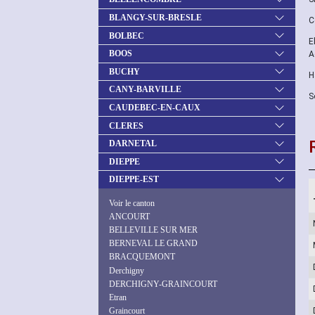
BLANGY-SUR-BRESLE
C
BOLBEC
E
BOOS
A
BUCHY
H
CANY-BARVILLE
S
CAUDEBEC-EN-CAUX
CLERES
DARNETAL
DIEPPE
DIEPPE-EST
Voir le canton
ANCOURT
BELLEVILLE SUR MER
BERNEVAL LE GRAND
BRACQUEMONT
Derchigny
DERCHIGNY-GRAINCOURT
Etran
Graincourt