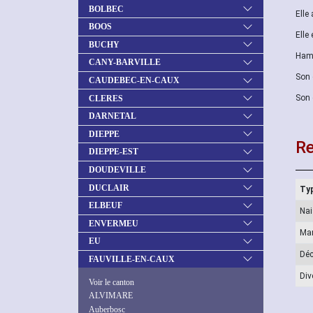
BOLBEC
Elle
BOOS
Elle
BUCHY
Hame
CANY-BARVILLE
Son 
CAUDEBEC-EN-CAUX
Son 
CLERES
DARNETAL
DIEPPE
Re
DIEPPE-EST
DOUDEVILLE
DUCLAIR
Typ
ELBEUF
Na
ENVERMEU
Ma
EU
Dé
FAUVILLE-EN-CAUX
Div
Voir le canton
ALVIMARE
Auberbosc