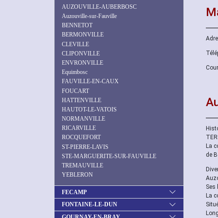
AUZOUVILLE-AUBERBOSC
Ma
Auzouville-sur-Fauville
BENNETOT
BERMONVILLE
Adre
CLEVILLE
Télé
CLIPONVILLE
ENVRONVILLE
Cour
Equimbosc
FAUVILLE-EN-CAUX
FOUCART
Au
HATTENVILLE
HAUTOT-LE-VATOIS
NORMANVILLE
RICARVILLE
Histo
TER
ROCQUEFORT
La c
ST-PIERRE-LAVIS
de B
STE-MARGUERITE-SUR-FAUVILLE
TREMAUVILLE
Diver
YEBLERON
Auzo
Ses 
FECAMP
La c
Situ
FONTAINE-LE-DUN
Longi
GOURNAY-EN-BRAY