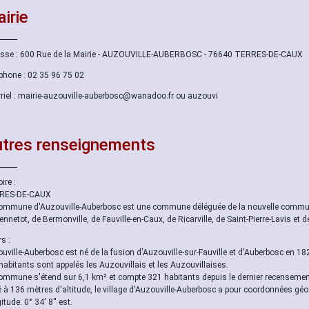
irie
sse : 600 Rue de la Mairie - AUZOUVILLE-AUBERBOSC - 76640 TERRES-DE-CAUX
phone : 02 35 96 75 02
riel : mairie-auzouville-auberbosc@wanadoo.fr ou auzouvi
tres renseignements
ire :
RES-DE-CAUX
ommune d'Auzouville-Auberbosc est une commune déléguée de la nouvelle commun
ennetot, de Bermonville, de Fauville-en-Caux, de Ricarville, de Saint-Pierre-Lavis et d
s :
uville-Auberbosc est né de la fusion d'Auzouville-sur-Fauville et d'Auberbosc en 18
habitants sont appelés les Auzouvillais et les Auzouvillaises.
ommune s'étend sur 6,1 km² et compte 321 habitants depuis le dernier recensement
é à 136 mètres d'altitude, le village d'Auzouville-Auberbosc a pour coordonnées géo
tude: 0° 34' 8'' est.