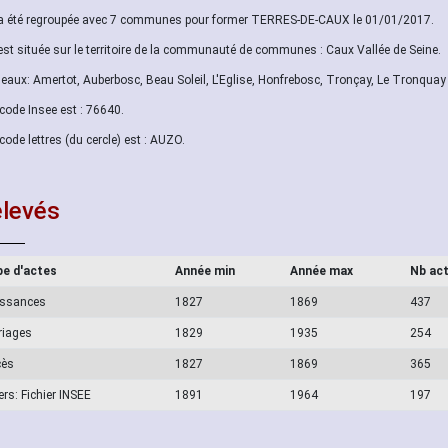
 a été regroupée avec 7 communes pour former TERRES-DE-CAUX le 01/01/2017.
 est située sur le territoire de la communauté de communes : Caux Vallée de Seine.
aux: Amertot, Auberbosc, Beau Soleil, L'Eglise, Honfrebosc, Tronçay, Le Tronquay
code Insee est : 76640.
code lettres (du cercle) est : AUZO.
levés
e d'actes
Année min
Année max
Nb ac
issances
1827
1869
437
riages
1829
1935
254
cès
1827
1869
365
ers: Fichier INSEE
1891
1964
197