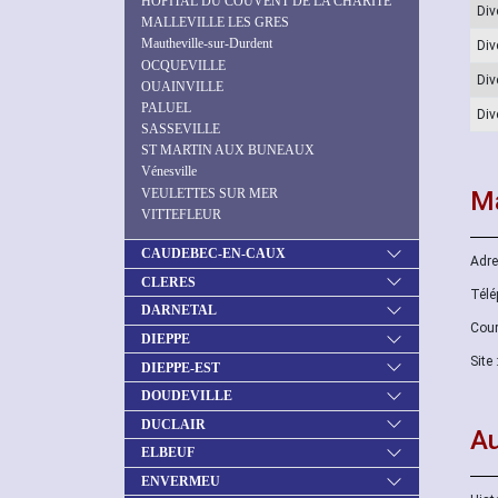
HOPITAL DU COUVENT DE LA CHARITÉ
Div
MALLEVILLE LES GRES
Mautheville-sur-Durdent
Div
OCQUEVILLE
Div
OUAINVILLE
PALUEL
Div
SASSEVILLE
ST MARTIN AUX BUNEAUX
Vénesville
VEULETTES SUR MER
Ma
VITTEFLEUR
CAUDEBEC-EN-CAUX
Adre
CLERES
Télé
DARNETAL
Cour
DIEPPE
Site 
DIEPPE-EST
DOUDEVILLE
DUCLAIR
Au
ELBEUF
ENVERMEU