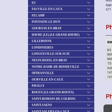
Histo
EU
Appr
FAUVILLE-EN-CAUX
G71 
FECAMP
FONTAINE-LE-DUN
Ph
GOURNAY-EN-BRAY
HAVRE (LE) (LE-GRAND-HAVRE)
LILLEBONNE
BM
LONDINIERES
BS 
LONGUEVILLE-SUR-SCIE
BMS
NMD
NEUFCHATEL-EN-BRAY
TD 
NOTRE-DAME-DE-BONDEVILLE
Aut
167
OFFRANVILLE
16
OURVILLE-EN-CAUX
PAVILLY
ROUEN (LE-GRAND-ROUEN)
P
SAINT-ROMAIN-DE-COLBOSC
SAINT-SAENS
SAINT-VALERY-EN-CAUX