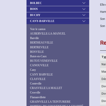
BOLBEC
Elle
BOOS
Hame
BUCHY
Son 
CANY-BARVILLE
Son 
Voir le canton
AUBERVILLE-LA-MANUEL
Barville
Re
BERTHEAUVILLE
BERTREVILLE
BOSVILLE
Butot-en-Caux
Typ
BUTOT-VENESVILLE
Na
CANOUVILLE
Cany
Ma
CANY BARVILLE
CLASVILLE
Dé
Conteville
Div
CRASVILLE LA MALLET
Crosville
Div
Flamanvillette
Div
GRAINVILLE LA TEINTURIERE