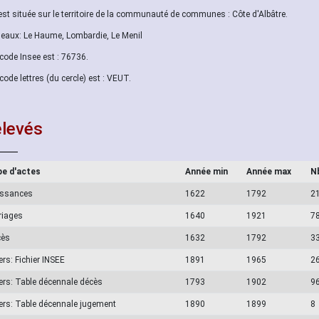
 est située sur le territoire de la communauté de communes : Côte d'Albâtre.
aux: Le Haume, Lombardie, Le Menil
code Insee est : 76736.
code lettres (du cercle) est : VEUT.
levés
e d'actes
Année min
Année max
N
issances
1622
1792
2
riages
1640
1921
7
cès
1632
1792
3
ers: Fichier INSEE
1891
1965
2
ers: Table décennale décès
1793
1902
9
ers: Table décennale jugement
1890
1899
8