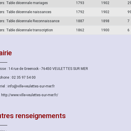
ers: Table décennale mariages
1793
1902
2
ers: Table décennale naissances
1792
1902
9
ers: Table décennale Reconnaissance
1887
1898
7
ers: Table décennale transcription
1862
1900
6
irie
sse : 14 rue de Greenock - 76450 VEULETTES SUR MER
phone : 02 35 97 54 00
riel : info@ville-veulettes-sur-mer.fr
: http://www.ville-veulettes-sur-mer.fr/
tres renseignements