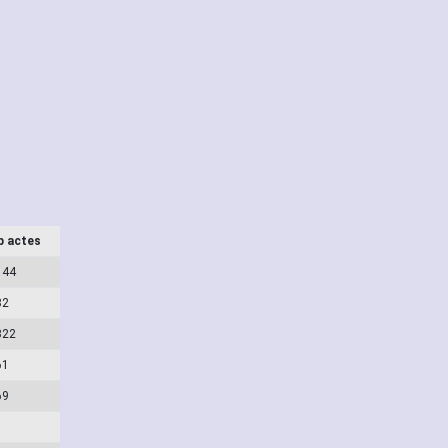
b actes
144
82
322
61
69