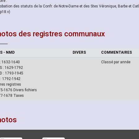
ire :
obation des statuts de la Confr. de Notre-Dame et des Stes Véronique, Barbe et Cat
p18.v)
otos des registres communaux
S - NMD
DIVERS
COMMENTAIRES
: 1632-1640
Classé par année
 : 1629-1792
 : 1793-1945
: 1792-1942
res registres
5-1676 Divers fichiers
77-1678 Taxes
hotos