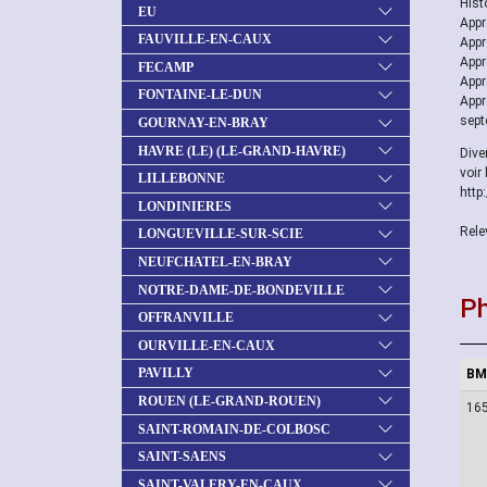
Histo
EU
Appr
FAUVILLE-EN-CAUX
Appr
Appr
FECAMP
Appr
FONTAINE-LE-DUN
Appr
sept
GOURNAY-EN-BRAY
HAVRE (LE) (LE-GRAND-HAVRE)
Diver
voir 
LILLEBONNE
http
LONDINIERES
Rele
LONGUEVILLE-SUR-SCIE
NEUFCHATEL-EN-BRAY
NOTRE-DAME-DE-BONDEVILLE
Ph
OFFRANVILLE
OURVILLE-EN-CAUX
PAVILLY
BM
ROUEN (LE-GRAND-ROUEN)
16
SAINT-ROMAIN-DE-COLBOSC
SAINT-SAENS
SAINT-VALERY-EN-CAUX