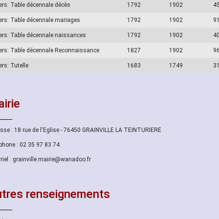
ers: Table décennale décès
1792
1902
4
ers: Table décennale mariages
1792
1902
9
ers: Table décennale naissances
1792
1902
4
ers: Table décennale Reconnaissance
1827
1902
9
ers: Tutelle
1683
1749
3
irie
sse : 18 rue de l'Eglise - 76450 GRAINVILLE LA TEINTURIERE
phone : 02 35 97 83 74
riel : grainville.mairie@wanadoo.fr
tres renseignements