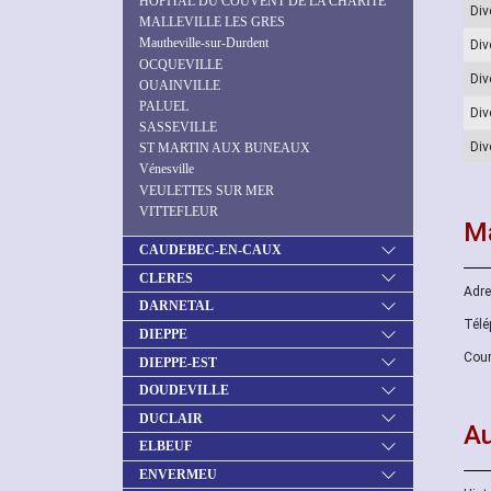
HOPITAL DU COUVENT DE LA CHARITÉ
Div
MALLEVILLE LES GRES
Mautheville-sur-Durdent
Div
OCQUEVILLE
Div
OUAINVILLE
PALUEL
Div
SASSEVILLE
Div
ST MARTIN AUX BUNEAUX
Vénesville
VEULETTES SUR MER
VITTEFLEUR
Ma
CAUDEBEC-EN-CAUX
CLERES
Adre
DARNETAL
Télé
DIEPPE
Cour
DIEPPE-EST
DOUDEVILLE
DUCLAIR
Au
ELBEUF
ENVERMEU