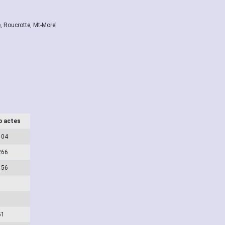
, Roucrotte, Mt-Morel
b actes
104
266
156
51