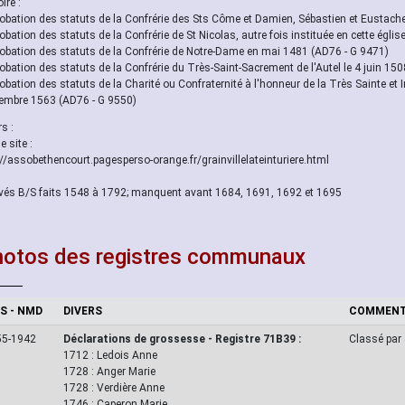
ire :
obation des statuts de la Confrérie des Sts Côme et Damien, Sébastien et Eustach
obation des statuts de la Confrérie de St Nicolas, autre fois instituée en cette églis
obation des statuts de la Confrérie de Notre-Dame en mai 1481 (AD76 - G 9471)
obation des statuts de la Confrérie du Très-Saint-Sacrement de l'Autel le 4 juin 15
obation des statuts de la Charité ou Confraternité à l'honneur de la Très Sainte et Ind
embre 1563 (AD76 - G 9550)
s :
le site :
://assobethencourt.pagesperso-orange.fr/grainvillelateinturiere.html
vés B/S faits 1548 à 1792; manquent avant 1684, 1691, 1692 et 1695
otos des registres communaux
S - NMD
DIVERS
COMMENT
55-1942
Déclarations de grossesse - Registre 71B39 :
Classé par
1712 : Ledois Anne
1728 : Anger Marie
1728 : Verdière Anne
1746 : Caperon Marie