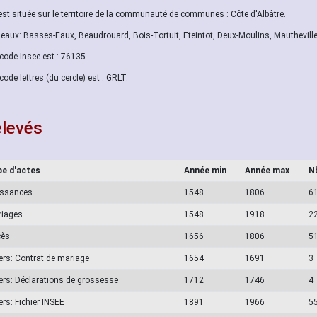
 est située sur le territoire de la communauté de communes : Côte d'Albâtre.
aux: Basses-Eaux, Beaudrouard, Bois-Tortuit, Eteintot, Deux-Moulins, Mautheville
code Insee est : 76135.
code lettres (du cercle) est : GRLT.
levés
e d'actes
Année min
Année max
N
issances
1548
1806
6
riages
1548
1918
2
cès
1656
1806
5
ers: Contrat de mariage
1654
1691
3
ers: Déclarations de grossesse
1712
1746
4
ers: Fichier INSEE
1891
1966
5