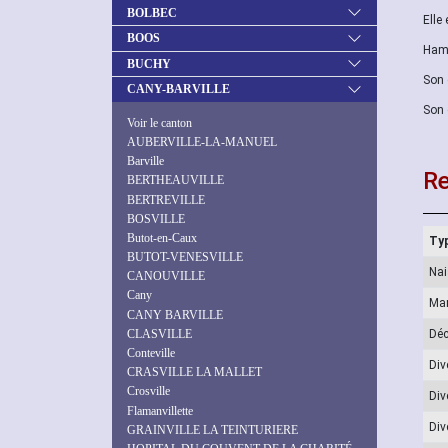
BOLBEC
Elle
BOOS
Hame
BUCHY
Son 
CANY-BARVILLE
Son 
Voir le canton
AUBERVILLE-LA-MANUEL
Barville
Re
BERTHEAUVILLE
BERTREVILLE
BOSVILLE
Butot-en-Caux
Typ
BUTOT-VENESVILLE
Na
CANOUVILLE
Cany
Ma
CANY BARVILLE
CLASVILLE
Dé
Conteville
Div
CRASVILLE LA MALLET
Crosville
Div
Flamanvillette
Div
GRAINVILLE LA TEINTURIERE