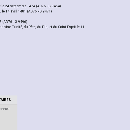
e le 24 septembre 1474 (AD76 - G 9464)
e, le 14 avril 1481 (AD76 - G 9471)
08 (AD76 - G 9496)
ivise Trinité, du Père, du Fils, et du Saint-Esprit le 11
AIRES
 année