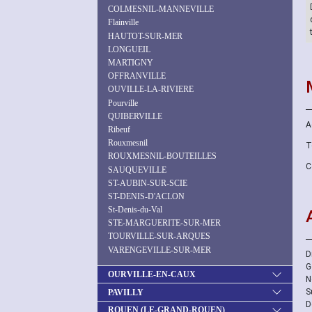
COLMESNIL-MANNEVILLE
Flainville
HAUTOT-SUR-MER
LONGUEIL
MARTIGNY
OFFRANVILLE
OUVILLE-LA-RIVIERE
Pourville
QUIBERVILLE
A
Ribeuf
Rouxmesnil
T
ROUXMESNIL-BOUTEILLES
C
SAUQUEVILLE
ST-AUBIN-SUR-SCIE
ST-DENIS-D'ACLON
St-Denis-du-Val
STE-MARGUERITE-SUR-MER
TOURVILLE-SUR-ARQUES
VARENGEVILLE-SUR-MER
D
G
OURVILLE-EN-CAUX
N
S
PAVILLY
D
ROUEN (LE-GRAND-ROUEN)