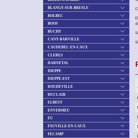
BLANGY-SUR-BRESLE
C
BOLBEC
E
BOOS
d
BUCHY
S
CANY-BARVILLE
S
CAUDEBEC-EN-CAUX
CLERES
DARNETAL
DIEPPE
DIEPPE-EST
DOUDEVILLE
DUCLAIR
ELBEUF
ENVERMEU
EU
FAUVILLE-EN-CAUX
FECAMP