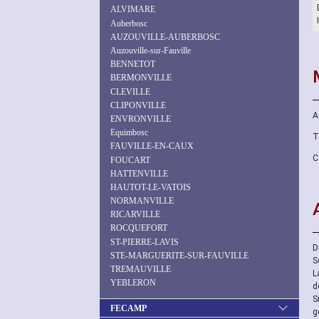
ALVIMARE
Auberbosc
AUZOUVILLE-AUBERBOSC
Auzouville-sur-Fauville
BENNETOT
BERMONVILLE
CLEVILLE
CLIPONVILLE
A
ENVRONVILLE
Equimbosc
T
FAUVILLE-EN-CAUX
C
FOUCART
HATTENVILLE
HAUTOT-LE-VATOIS
NORMANVILLE
RICARVILLE
ROCQUEFORT
ST-PIERRE-LAVIS
D
STE-MARGUERITE-SUR-FAUVILLE
S
TREMAUVILLE
L
YEBLERON
d
S
FECAMP
g