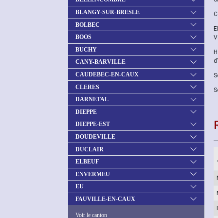
BLANGY-SUR-BRESLE
C
BOLBEC
E
BOOS
V
BUCHY
H
d
CANY-BARVILLE
CAUDEBEC-EN-CAUX
S
CLERES
S
DARNETAL
DIEPPE
DIEPPE-EST
DOUDEVILLE
DUCLAIR
ELBEUF
ENVERMEU
EU
FAUVILLE-EN-CAUX
Voir le canton