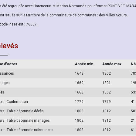
 a été regroupée avec Harencourt et Marias-Normands pour former PONTS ET MARA
 est située sur le territoire de la communauté de communes : des Villes Sœurs.
code Insee est : 76507.
levés
e d'actes
Année min
Année max
Nb
issances
1648
1802
78
riages
1669
1801
19
cès
1668
1802
53
ers: Confirmation
1779
1779
41
ers: Table décennale décès
1803
1812
58
ers: Table décennale mariages
1802
1812
21
ers: Table décennale naissances
1803
1812
61