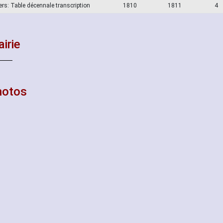
ers: Table décennale transcription
1810
1811
4
irie
hotos