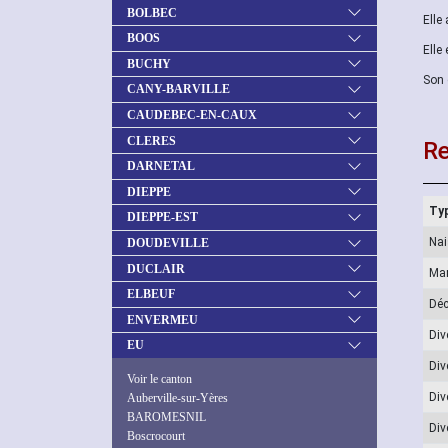
BOLBEC
Elle
BOOS
Elle
BUCHY
Son 
CANY-BARVILLE
CAUDEBEC-EN-CAUX
CLERES
Re
DARNETAL
DIEPPE
Typ
DIEPPE-EST
Na
DOUDEVILLE
DUCLAIR
Ma
ELBEUF
Dé
ENVERMEU
Div
EU
Div
Voir le canton
Div
Auberville-sur-Yères
BAROMESNIL
Div
Boscrocourt