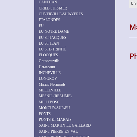
CANEHAN
Div
CRIEL-SUR-MER
CUVERVILLE-SUR-YERES
ETALONDES
Ma
EU
EU NOTRE-DAME
EU ST-JACQUES
EU ST-JEAN
EU STE-TRINITÉ
P
FLOCQUES
Gousseauville
Harancourt
INCHEVILLE
LONGROY
Marais-Normands
MELLEVILLE
MESNIL (REAUME)
MILLEBOSC
MONCHY-SUR-EU
PONTS
PONTS ET MARAIS
SAINT-MARTIN-LE-GAILLARD
SAINT-PIERRE-EN-VAL