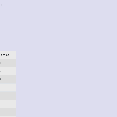
IS.
 actes
3
5
3