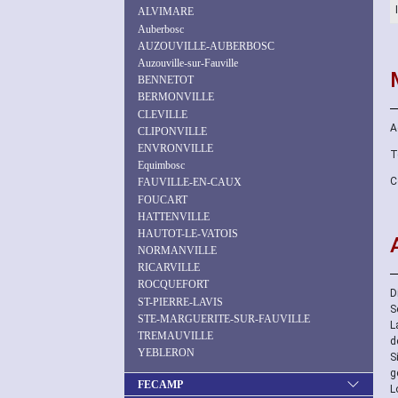
ALVIMARE
Auberbosc
AUZOUVILLE-AUBERBOSC
Auzouville-sur-Fauville
BENNETOT
BERMONVILLE
CLEVILLE
A
CLIPONVILLE
ENVRONVILLE
T
Equimbosc
C
FAUVILLE-EN-CAUX
FOUCART
HATTENVILLE
HAUTOT-LE-VATOIS
NORMANVILLE
RICARVILLE
ROCQUEFORT
D
ST-PIERRE-LAVIS
S
STE-MARGUERITE-SUR-FAUVILLE
L
TREMAUVILLE
d
YEBLERON
S
g
FECAMP
L