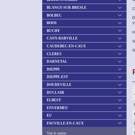
BLANGY-SUR-BRESLE
C
BOLBEC
E
BOOS
V
BUCHY
H
CANY-BARVILLE
S
CAUDEBEC-EN-CAUX
S
CLERES
DARNETAL
DIEPPE
DIEPPE-EST
DOUDEVILLE
DUCLAIR
ELBEUF
ENVERMEU
EU
FAUVILLE-EN-CAUX
Voir le canton