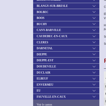
BLANGY-SUR-BRESLE
C
BOLBEC
E
BOOS
V
BUCHY
H
P
CANY-BARVILLE
CAUDEBEC-EN-CAUX
S
CLERES
S
DARNETAL
DIEPPE
DIEPPE-EST
DOUDEVILLE
DUCLAIR
ELBEUF
ENVERMEU
EU
FAUVILLE-EN-CAUX
Voir le canton