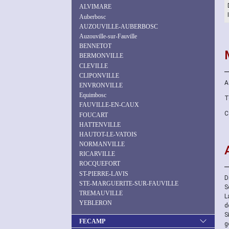
ALVIMARE
Auberbosc
AUZOUVILLE-AUBERBOSC
Auzouville-sur-Fauville
BENNETOT
BERMONVILLE
CLEVILLE
CLIPONVILLE
A
ENVRONVILLE
Equimbosc
T
FAUVILLE-EN-CAUX
C
FOUCART
HATTENVILLE
HAUTOT-LE-VATOIS
NORMANVILLE
RICARVILLE
ROCQUEFORT
ST-PIERRE-LAVIS
D
STE-MARGUERITE-SUR-FAUVILLE
S
TREMAUVILLE
L
YEBLERON
d
S
FECAMP
g