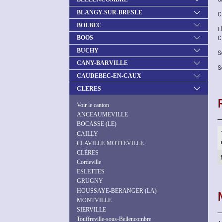
BLANGY-SUR-BRESLE
C
BOLBEC
E
BOOS
C
BUCHY
S
CANY-BARVILLE
S
CAUDEBEC-EN-CAUX
CLERES
Voir le canton
ANCEAUMEVILLE
BOCASSE (LE)
CAILLY
CLAVILLE-MOTTEVILLE
CLÈRES
Cordeville
ESLETTES
GRUGNY
HOUSSAYE-BERANGER (LA)
MONTVILLE
SIERVILLE
Touffreville-sous-Bellencombre