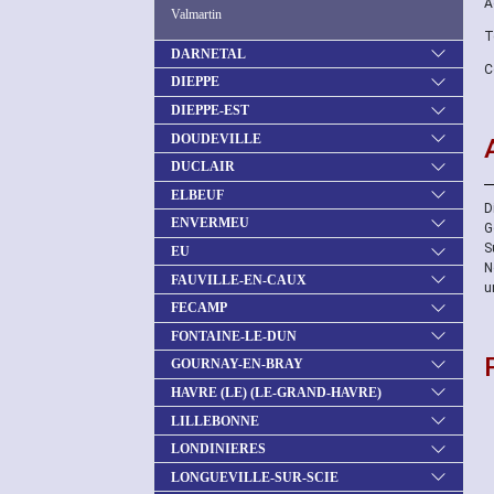
A
Valmartin
T
DARNETAL
C
DIEPPE
DIEPPE-EST
DOUDEVILLE
DUCLAIR
ELBEUF
D
ENVERMEU
G
S
EU
N
FAUVILLE-EN-CAUX
u
FECAMP
FONTAINE-LE-DUN
GOURNAY-EN-BRAY
HAVRE (LE) (LE-GRAND-HAVRE)
LILLEBONNE
LONDINIERES
LONGUEVILLE-SUR-SCIE