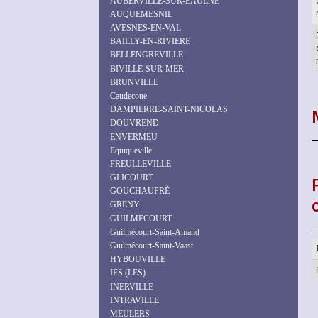
AUBERVILLE-SUR-EAULNE
AUQUEMESNIL
AVESNES-EN-VAL
BAILLY-EN-RIVIERE
BELLENGREVILLE
BIVILLE-SUR-MER
BRUNVILLE
Caudecotte
DAMPIERRE-SAINT-NICOLAS
DOUVREND
ENVERMEU
Equiqueville
FREULLEVILLE
GLICOURT
GOUCHAUPRÉ
GRENY
GUILMECOURT
Guilmécourt-Saint-Amand
Guilmécourt-Saint-Vaast
HYBOUVILLE
IFS (LES)
INERVILLE
INTRAVILLE
MEULERS