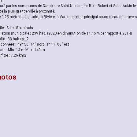
s :
uré par les communes de Dampierre-Saint-Nicolas, Le Bois-Robert et Saint-Aubin-le-
pe la plus grande ville à proximité.
é à 25 mètres d'altitude, la Rivière la Varenne est le principal cours d'eau qui tra
ilé : Saint-Germinois
lation municipale : 239 hab. (2020 en diminution de 11,15 % par rapport à 2014)
ité : 33 hab./km2
données : 49° 50' 14'' nord, 1° 11' 00'' est
tude : Min. 14 m Max. 140 m
rficie : 7,26 km2
hotos