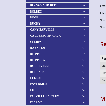
BLANGY-SUR-BRESLE
Cett
BOLBEC
Elle
BOOS
Son 
BUCHY
Son 
CANY-BARVILLE
CAUDEBEC-EN-CAUX
CLERES
Re
DARNETAL
DIEPPE
Typ
DIEPPE-EST
Ma
DOUDEVILLE
DUCLAIR
Div
ELBEUF
Div
ENVERMEU
EU
FAUVILLE-EN-CAUX
Ma
FECAMP