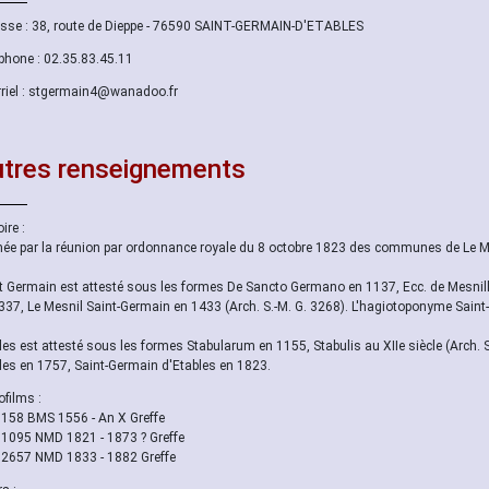
sse : 38, route de Dieppe - 76590 SAINT-GERMAIN-D'ETABLES
phone : 02.35.83.45.11
riel : stgermain4@wanadoo.fr
tres renseignements
ire :
ée par la réunion par ordonnance royale du 8 octobre 1823 des communes de Le Me
t Germain est attesté sous les formes De Sancto Germano en 1137, Ecc. de Mesni
337, Le Mesnil Saint-Germain en 1433 (Arch. S.-M. G. 3268). L'hagiotoponyme Saint-
les est attesté sous les formes Stabularum en 1155, Stabulis au XIIe siècle (Arch. S
les en 1757, Saint-Germain d'Etables en 1823.
ofilms :
 158 BMS 1556 - An X Greffe
 1095 NMD 1821 - 1873 ? Greffe
 2657 NMD 1833 - 1882 Greffe