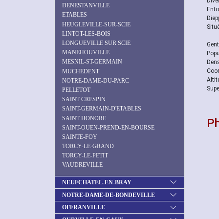
Diver
DENESTANVILLE
Ento
ETABLES
Diep
HEUGLEVILLE-SUR-SCIE
Situ
LINTOT-LES-BOIS
LONGUEVILLE SUR SCIE
Gent
MANEHOUVILLE
Popu
MESNIL-ST-GERMAIN
Dens
Coor
MUCHEDENT
Alti
NOTRE-DAME-DU-PARC
Supe
PELLETOT
SAINT-CRESPIN
SAINT-GERMAIN-D'ETABLES
SAINT-HONORE
P
SAINT-OUEN-PREND-EN-BOURSE
SAINTE-FOY
TORCY-LE-GRAND
TORCY-LE-PETIT
VAUDREVILLE
NEUFCHATEL-EN-BRAY
NOTRE-DAME-DE-BONDEVILLE
OFFRANVILLE