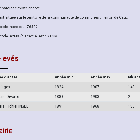
e paroisse existe encore.
 est située sur le territoire de la communauté de communes : Terroir de Caux.
code Insee est : 76582.
code lettres (du cercle) est : STGM.
levés
e d'actes
Année min
Année max
Nb ac
riages
1824
1907
143
ers: Divorce
1888
1903
2
ers: Fichier INSEE
1891
1968
185
irie