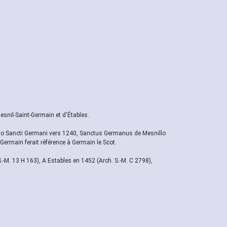
snil-Saint-Germain et d'Étables.
llo Sancti Germani vers 1240, Sanctus Germanus de Mesnillo
Germain ferait référence à Germain le Scot.
.-M. 13 H 163), A Estables en 1452 (Arch. S.-M. C 2798),