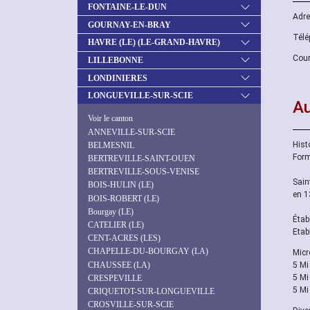
FONTAINE-LE-DUN
Adre
GOURNAY-EN-BRAY
Télé
HAVRE (LE) (LE-GRAND-HAVRE)
Cour
LILLEBONNE
LONDINIERES
LONGUEVILLE-SUR-SCIE
Au
Voir le canton
ANNEVILLE-SUR-SCIE
Histo
BELMESNIL
Form
BERTREVILLE-SAINT-OUEN
BERTREVILLE-SOUS-VENISE
Sain
BOIS-HULIN (LE)
en 1
BOIS-ROBERT (LE)
Bourgay (LE)
Étab
CATELIER (LE)
Etab
CENT-ACRES (LES)
CHAPELLE-DU-BOURGAY (LA)
Micr
CHAUSSEE (LA)
5 Mi
5 Mi
CRESPEVILLE
5 Mi
CRIQUETOT-SUR-LONGUEVILLE
CROSVILLE-SUR-SCIE