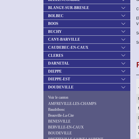
BLANGY-SUR-BRESLE
C
BOLBEC
E
BOOS
V
BUCHY
S
CANY-BARVILLE
S
CAUDEBEC-EN-CAUX
CLERES
DARNETAL
DIEPPE
DIEPPE-EST
DOUDEVILLE
Voir le canton
AMFREVILLE-LES-CHAMPS
Baudribosc
Beauville-La-Cite
BENESVILLE
BERVILLE-EN-CAUX
BOUDEVILLE