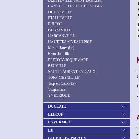
BRETTEVILLE-SAINT-LAURENT
CANVILLE-LES-DEUX-EGLISES
DOUDEVILLE
ETALLEVILLE
FULTOT
GONZEVILLE
HARCANVILLE
HAUTOT-SAINT-SULPICE
Mesnil-Rury (Le)
Pretot-la-Taille
PRETOT-VICQUEMARE
REUVILLE
SAINT-LAURENT-EN-CAUX
A
TORP MESNIL (LE)
Torp-en-Caux (Le)
T
Vicquemare
YVECRIQUE
C
DUCLAIR
ELBEUF
ENVERMEU
EU
H
FAUVILLE-EN-CAUX