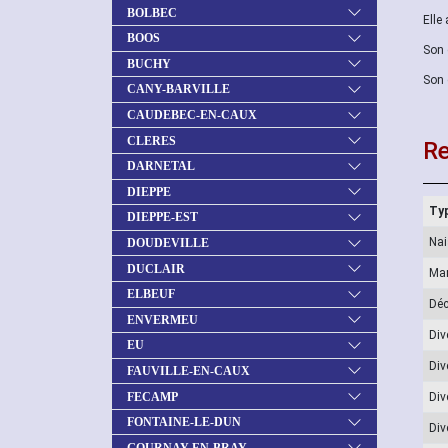
BOLBEC
Elle
BOOS
Son 
BUCHY
Son 
CANY-BARVILLE
CAUDEBEC-EN-CAUX
CLERES
Re
DARNETAL
DIEPPE
Typ
DIEPPE-EST
Na
DOUDEVILLE
DUCLAIR
Ma
ELBEUF
Dé
ENVERMEU
Div
EU
Div
FAUVILLE-EN-CAUX
FECAMP
Div
FONTAINE-LE-DUN
Div
GOURNAY-EN-BRAY