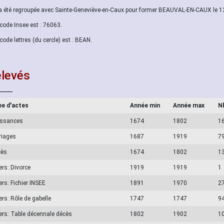
 a été regroupée avec Sainte-Geneviève-en-Caux pour former BEAUVAL-EN-CAUX le 
code Insee est : 76063.
code lettres (du cercle) est : BEAN.
levés
e d'actes
Année min
Année max
N
issances
1674
1802
1
riages
1687
1919
7
cès
1674
1802
1
ers: Divorce
1919
1919
1
ers: Fichier INSEE
1891
1970
2
ers: Rôle de gabelle
1747
1747
9
ers: Table décennale décès
1802
1902
1