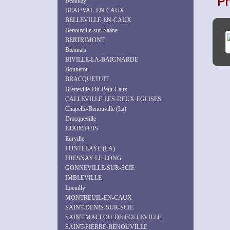
P
Beaunay
BEAUVAL-EN-CAUX
BELLEVILLE-EN-CAUX
Benouville-sur-Saâne
BERTRIMONT
Biennais
BIVILLE-LA-BAIGNARDE
Bonnetot
BRACQUETUIT
Bretteville-Du-Petit-Caux
CALLEVILLE-LES-DEUX-EGLISES
Chapelle-Benouville (La)
Dracqueville
ETAIMPUIS
Eurville
FONTELAYE (LA)
FRESNAY-LE-LONG
GONNEVILLE-SUR-SCIE
IMBLEVILLE
Loeuilly
MONTREUIL-EN-CAUX
SAINT-DENIS-SUR-SCIE
SAINT-MACLOU-DE-FOLLEVILLE
SAINT-PIERRE-BENOUVILLE