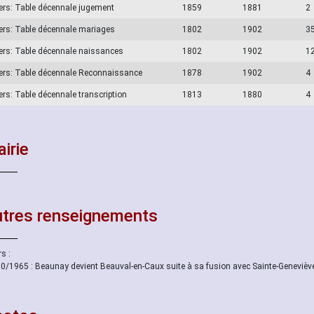
ers: Table décennale jugement
1859
1881
2
ers: Table décennale mariages
1802
1902
3
ers: Table décennale naissances
1802
1902
1
ers: Table décennale Reconnaissance
1878
1902
4
ers: Table décennale transcription
1813
1880
4
irie
tres renseignements
s :
0/1965 : Beaunay devient Beauval-en-Caux suite à sa fusion avec Sainte-Genevièv