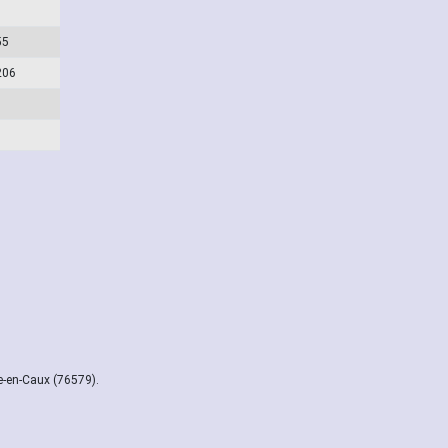
55
206
e-en-Caux (76579).