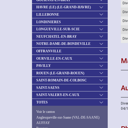
Div
HAVRE (LE) (LE-GRAND-HAVRE)
Div
LILLEBONNE
Div
LONDINIERES
LONGUEVILLE-SUR-SCIE
Div
NEUFCHATEL-EN-BRAY
Div
NOTRE-DAME-DE-BONDEVILLE
OFFRANVILLE
OURVILLE-EN-CAUX
Ma
PAVILLY
ROUEN (LE-GRAND-ROUEN)
SAINT-ROMAIN-DE-COLBOSC
Au
SAINT-SAENS
SAINT-VALERY-EN-CAUX
TOTES
Diver
04/1
Voir le canton
Anglesqueville-sur-Saane (VAL-DE-SAANE)
AUFFAY