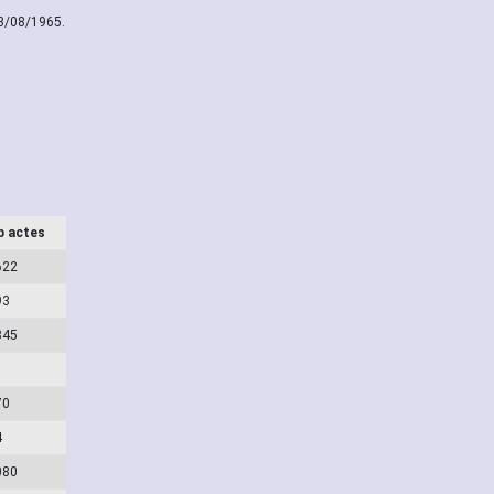
13/08/1965.
b actes
622
93
345
70
4
080