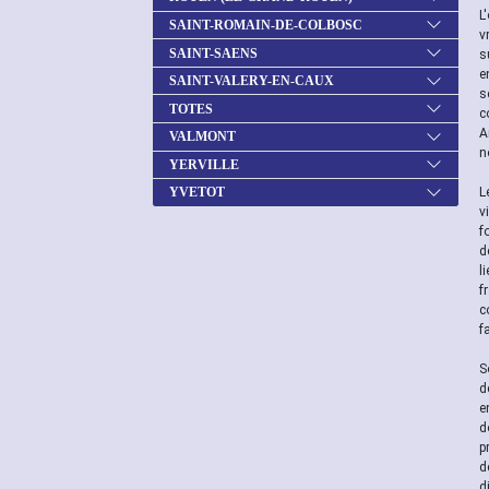
L
SAINT-ROMAIN-DE-COLBOSC
v
SAINT-SAENS
s
e
SAINT-VALERY-EN-CAUX
s
TOTES
c
A
VALMONT
n
YERVILLE
L
YVETOT
v
f
d
l
f
c
f
S
d
e
d
p
d
d