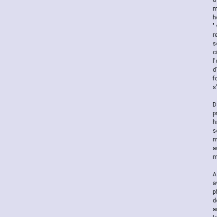
d
m
h
"
r
s
c
l
d
f
s
D
p
h
s
m
a
m
A
a
p
d
a