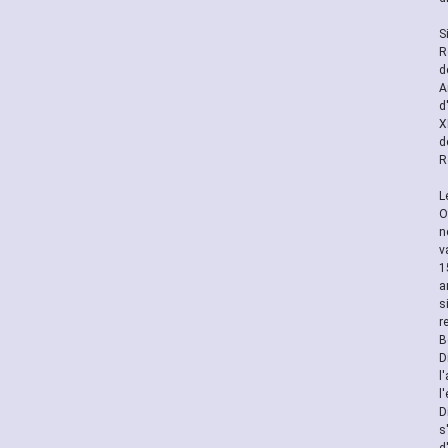
S
R
d
A
d
X
d
R
L
O
n
v
1
a
s
r
B
D
l
l
D
s