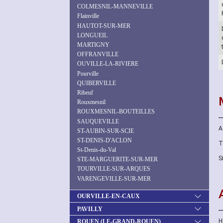
COLMESNIL-MANNEVILLE
Flainville
HAUTOT-SUR-MER
LONGUEIL
MARTIGNY
OFFRANVILLE
OUVILLE-LA-RIVIERE
Pourville
QUIBERVILLE
Ribeuf
Rouxmesnil
ROUXMESNIL-BOUTEILLES
SAUQUEVILLE
A
ST-AUBIN-SUR-SCIE
ST-DENIS-D'ACLON
T
St-Denis-du-Val
S
STE-MARGUERITE-SUR-MER
TOURVILLE-SUR-ARQUES
VARENGEVILLE-SUR-MER
OURVILLE-EN-CAUX
PAVILLY
H
ROUEN (LE-GRAND-ROUEN)