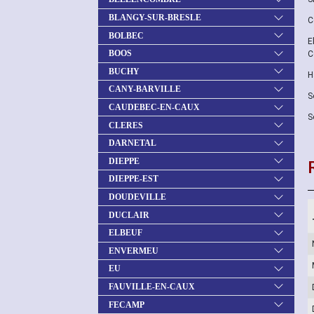
BLANGY-SUR-BRESLE
C
BOLBEC
E
BOOS
C
BUCHY
H
CANY-BARVILLE
S
CAUDEBEC-EN-CAUX
S
CLERES
DARNETAL
DIEPPE
DIEPPE-EST
DOUDEVILLE
DUCLAIR
ELBEUF
ENVERMEU
EU
FAUVILLE-EN-CAUX
FECAMP