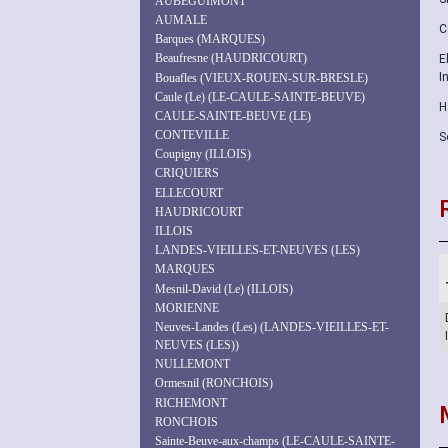
AUBÉGUIMONT
AUMALE
C
Barques (MARQUES)
Beaufresne (HAUDRICOURT)
E
I
Bouafles (VIEUX-ROUEN-SUR-BRESLE)
Caule (Le) (LE-CAULE-SAINTE-BEUVE)
H
CAULE-SAINTE-BEUVE (LE)
CONTEVILLE
S
Coupigny (ILLOIS)
CRIQUIERS
ELLECOURT
HAUDRICOURT
ILLOIS
LANDES-VIEILLES-ET-NEUVES (LES)
MARQUES
Mesnil-David (Le) (ILLOIS)
MORIENNE
Neuves-Landes (Les) (LANDES-VIEILLES-ET-
NEUVES (LES))
NULLEMONT
Ormesnil (RONCHOIS)
RICHEMONT
RONCHOIS
Sainte-Beuve-aux-champs (LE-CAULE-SAINTE-