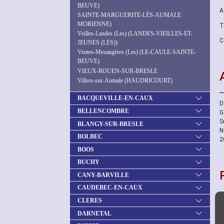
BEUVE)
A
SAINTE-MARGUERITE-LÈS-AUMALE
MORIENNE)
T
Veilles-Landes (Les) (LANDES-VIEILLES-ET-
C
JEUNES (LES))
Ventes-Mesangères (Les) (LE-CAULE-SAINTE-
BEUVE)
VIEUX-ROUEN-SUR-BRESLE
Villers-sur-Aumale (HAUDRICOURT)
BACQUEVILLE-EN-CAUX
D
BELLENCOMBRE
G
S
BLANGY-SUR-BRESLE
N
BOLBEC
2
BOOS
BUCHY
CANY-BARVILLE
CAUDEBEC-EN-CAUX
CLERES
DARNETAL