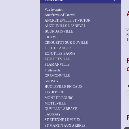
Voir le canton
Ancrétiéville-l'Esneval
ANCRETIEVILLE-ST-VICTOR
AUZOUVILLE L ESNEVAL
D
BOURDAINVILLE
R
CIDEVILLE
1
CRIQUETOT SUR OUVILLE
ECTOT L AUBER
ECTOT LES BAONS
ETOUTTEVILLE
FLAMANVILLE
Frettemeule
GREMONVILLE
GROSFY
HUGLEVILLE EN CAUX
LINDEBEUF
MONT DE BOURG
MOTTEVILLE
OUVILLE L ABBAYE
SAUSSAY
ST ETIENNE LE VIEUX
ST MARTIN AUX ARBRES