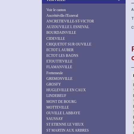
A
Voir le canton
Ancrétiéville-l'Esneval
T
ANCRETIEVILLE-ST-VICTOR
AUZOUVILLE L ESNEVAL
C
BOURDAINVILLE
CIDEVILLE
CRIQUETOT SUR OUVILLE
ECTOT L AUBER
ECTOT LES BAONS
ETOUTTEVILLE
FLAMANVILLE
Frettemeule
GREMONVILLE
GROSFY
HUGLEVILLE EN CAUX
LINDEBEUF
MONT DE BOURG
MOTTEVILLE
OUVILLE L ABBAYE
SAUSSAY
ST ETIENNE LE VIEUX
ST MARTIN AUX ARBRES