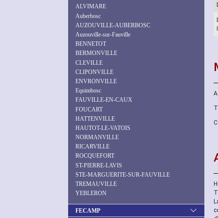
ALVIMARE
Auberbosc
AUZOUVILLE-AUBERBOSC
Auzouville-sur-Fauville
BENNETOT
BERMONVILLE
CLEVILLE
CLIPONVILLE
ENVRONVILLE
Equimbosc
A
FAUVILLE-EN-CAUX
T
FOUCART
HATTENVILLE
C
HAUTOT-LE-VATOIS
NORMANVILLE
RICARVILLE
ROCQUEFORT
ST-PIERRE-LAVIS
STE-MARGUERITE-SUR-FAUVILLE
H
TREMAUVILLE
T
YEBLERON
L
c
FECAMP