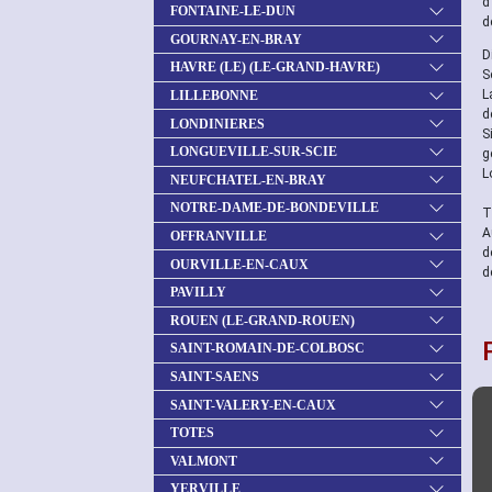
d
FONTAINE-LE-DUN
d
GOURNAY-EN-BRAY
D
HAVRE (LE) (LE-GRAND-HAVRE)
S
L
LILLEBONNE
d
LONDINIERES
S
LONGUEVILLE-SUR-SCIE
g
L
NEUFCHATEL-EN-BRAY
NOTRE-DAME-DE-BONDEVILLE
T
A
OFFRANVILLE
d
OURVILLE-EN-CAUX
d
PAVILLY
ROUEN (LE-GRAND-ROUEN)
SAINT-ROMAIN-DE-COLBOSC
SAINT-SAENS
SAINT-VALERY-EN-CAUX
TOTES
VALMONT
YERVILLE