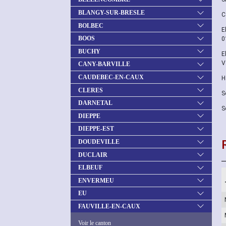
BLANGY-SUR-BRESLE
C
BOLBEC
E
BOOS
0
BUCHY
E
V
CANY-BARVILLE
CAUDEBEC-EN-CAUX
H
CLERES
S
DARNETAL
S
DIEPPE
DIEPPE-EST
DOUDEVILLE
DUCLAIR
ELBEUF
ENVERMEU
EU
FAUVILLE-EN-CAUX
Voir le canton