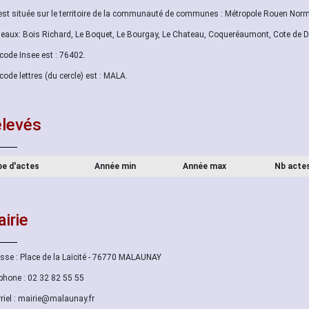
 est située sur le territoire de la communauté de communes : Métropole Rouen Nor
aux: Bois Richard, Le Boquet, Le Bourgay, Le Chateau, Coqueréaumont, Cote de D
code Insee est : 76402.
code lettres (du cercle) est : MALA.
levés
e d'actes
Année min
Année max
Nb acte
irie
sse : Place de la Laïcité - 76770 MALAUNAY
phone : 02 32 82 55 55
riel : mairie@malaunay.fr