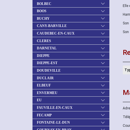
BOLBEC
Elle
BOOS
Hame
BUCHY
Son 
CANY-BARVILLE
Son 
CAUDEBEC-EN-CAUX
CLERES
DARNETAL
Re
DIEPPE
DIEPPE-EST
Typ
DOUDEVILLE
DUCLAIR
ELBEUF
Ma
ENVERMEU
EU
FAUVILLE-EN-CAUX
Adre
FECAMP
Télé
FONTAINE-LE-DUN
Cour
GOURNAY-EN-BRAY