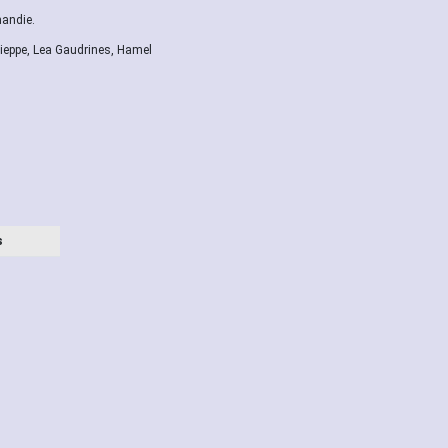
mandie.
ieppe, Lea Gaudrines, Hamel
s