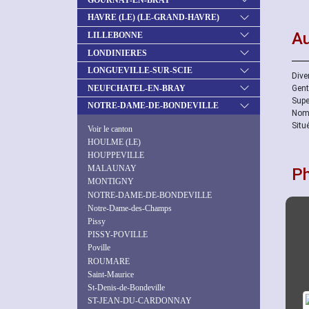
HAVRE (LE) (LE-GRAND-HAVRE)
Au
LILLEBONNE
LONDINIERES
LONGUEVILLE-SUR-SCIE
Diver
NEUFCHATEL-EN-BRAY
Gent
Supe
NOTRE-DAME-DE-BONDEVILLE
Nomb
Situ
Voir le canton
HOULME (LE)
HOUPPEVILLE
MALAUNAY
P
MONTIGNY
NOTRE-DAME-DE-BONDEVILLE
Notre-Dame-des-Champs
Pissy
PISSY-POVILLE
Poville
ROUMARE
Saint-Maurice
St-Denis-de-Bondeville
ST-JEAN-DU-CARDONNAY