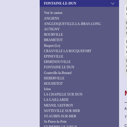
FONTAINE-LE-DUN
Voir le canton
ANGIENS
ANGLESQUEVILLE-LA-BRAS-LONG
AUTIGNY
BOURVILLE
BRAMETOT
Buquet (Le)
CRASVILLE LA ROCQUEFORT
EPINEVILLE
ERMENOUVILLE
FONTAINE LE DUN
Grainville-la-Renard
HEBERVILLE
HOUDETOT
Iclon
LA CHAPELLE SUR DUN
LA GAILLARDE
MESNIL GEFFROY
A
SOTTEVILLE SUR MER
ST-AUBIN-SUR-MER
T
St-Pierre-le-Petit
C