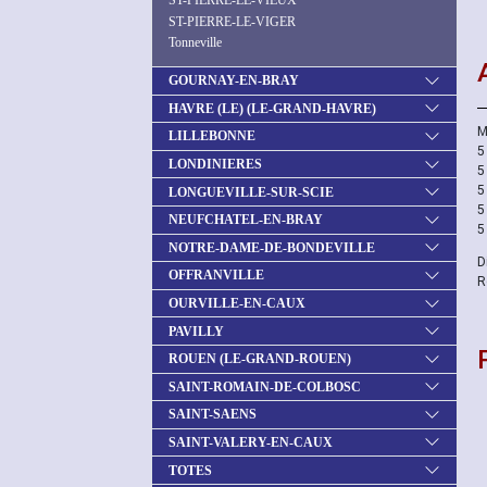
ST-PIERRE-LE-VIEUX
ST-PIERRE-LE-VIGER
Tonneville
GOURNAY-EN-BRAY
HAVRE (LE) (LE-GRAND-HAVRE)
M
LILLEBONNE
5
LONDINIERES
5
5
LONGUEVILLE-SUR-SCIE
5
NEUFCHATEL-EN-BRAY
5
NOTRE-DAME-DE-BONDEVILLE
D
OFFRANVILLE
R
OURVILLE-EN-CAUX
PAVILLY
ROUEN (LE-GRAND-ROUEN)
SAINT-ROMAIN-DE-COLBOSC
SAINT-SAENS
SAINT-VALERY-EN-CAUX
TOTES